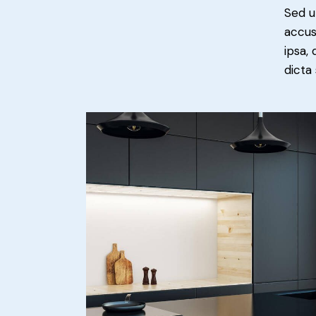
Sed u
accus
ipsa,
dicta 