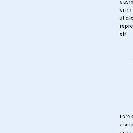
eiusm
enim 
ut al
repre
elit.
Lorem
eiusm
enim 