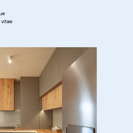
ue
 vitae