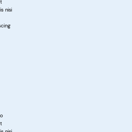
t
s nisi
scing
do
t
s nisi