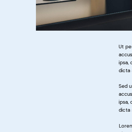
Ut pe
accus
ipsa,
dicta
Sed u
accus
ipsa,
dicta
Lorem