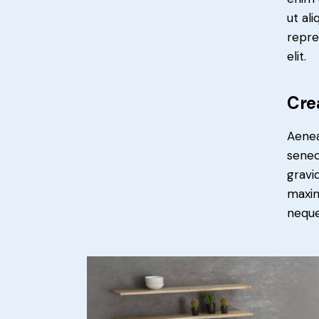
ut al
repre
elit.
Cre
Aenea
senec
gravid
maxim
neque