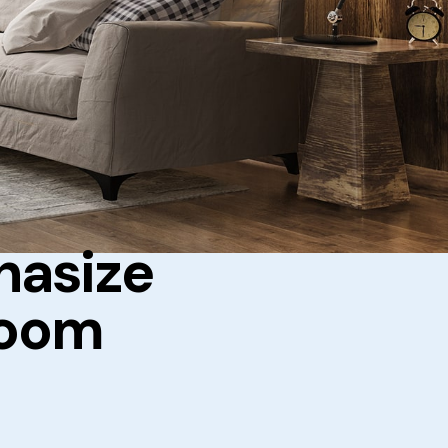
hasize
room