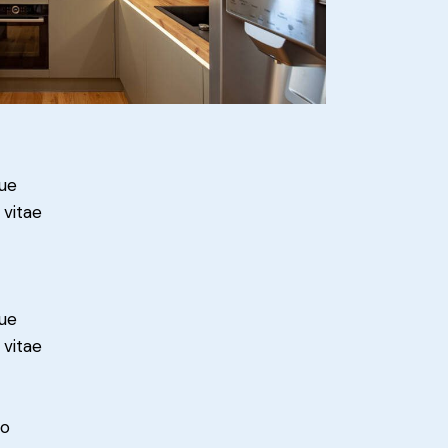
ue
 vitae
ue
 vitae
do