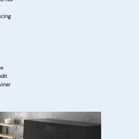
scing
e
ce
ndit
vinar