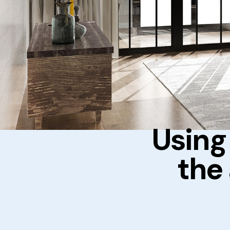
Using
the