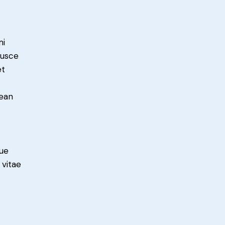
mi
Fusce
et
nean
ue
 vitae