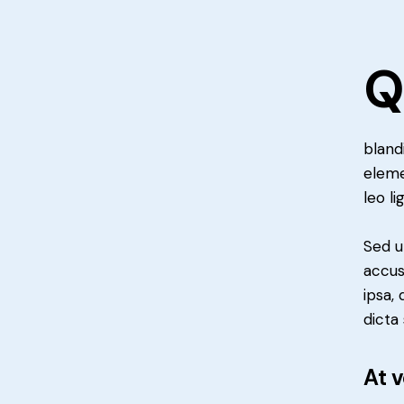
bland
eleme
leo li
Sed u
accus
ipsa,
dicta
At 